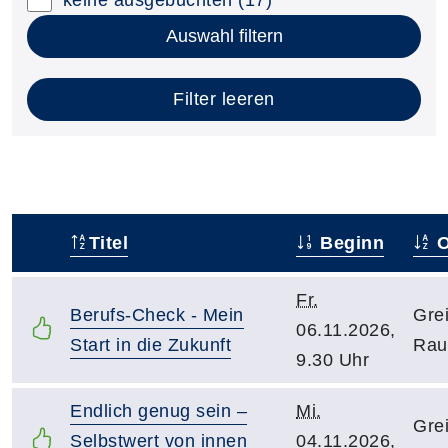
Auswahl filtern
Filter leeren
Titel
Beginn
O
–
Fr.
Berufs-Check - Mein
Gre
06.11.2026,
Start in die Zukunft
Rau
9.30 Uhr
Endlich genug sein –
Mi.
Gre
Selbstwert von innen
04.11.2026,