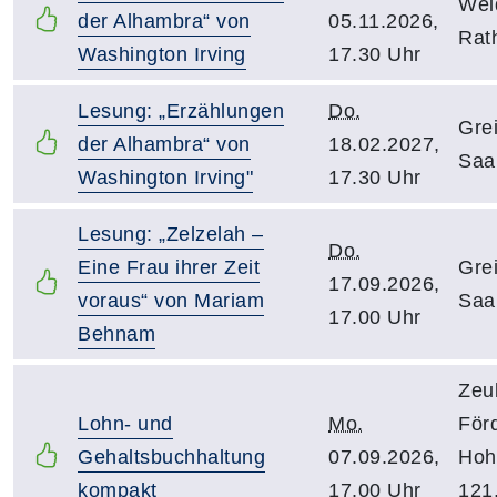
Wei
der Alhambra“ von
05.11.2026,
Rat
Washington Irving
17.30 Uhr
Lesung: „Erzählungen
Do.
Gre
der Alhambra“ von
18.02.2027,
Saa
Washington Irving"
17.30 Uhr
Lesung: „Zelzelah –
Do.
Eine Frau ihrer Zeit
Gre
17.09.2026,
voraus“ von Mariam
Saa
17.00 Uhr
Behnam
Zeu
Lohn- und
Mo.
För
Gehaltsbuchhaltung
07.09.2026,
Hoh
kompakt
17.00 Uhr
121