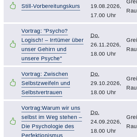
Gre
Still-Vorbereitungskurs
19.08.2026,
Rau
17.00 Uhr
Vortrag: "Psycho?
Do.
Logisch! – Irrtümer über
Gre
26.11.2026,
unser Gehirn und
Rau
18.00 Uhr
unsere Psyche"
Vortrag: Zwischen
Do.
Gre
Selbstzweifeln und
29.10.2026,
Rau
Selbstvertrauen
18.00 Uhr
Vortrag:Warum wir uns
Do.
selbst im Weg stehen –
Gre
24.09.2026,
Die Psychologie des
Rau
18.00 Uhr
Perfektionismus