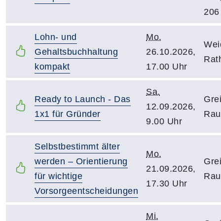
206
Lohn- und
Mo.
Wei
Gehaltsbuchhaltung
26.10.2026,
Rat
kompakt
17.00 Uhr
Sa.
Ready to Launch - Das
Gre
12.09.2026,
1x1 für Gründer
Rau
9.00 Uhr
Selbstbestimmt älter
Mo.
werden – Orientierung
Gre
21.09.2026,
für wichtige
Rau
17.30 Uhr
Vorsorgeentscheidungen
Mi.