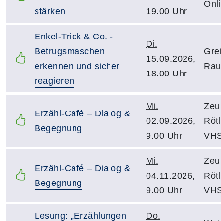
Onl
stärken
19.00 Uhr
Enkel-Trick & Co. -
Di.
Betrugsmaschen
Gre
15.09.2026,
erkennen und sicher
Rau
18.00 Uhr
reagieren
Mi.
Zeu
Erzähl-Café – Dialog &
02.09.2026,
Rötl
Begegnung
9.00 Uhr
VH
Mi.
Zeu
Erzähl-Café – Dialog &
04.11.2026,
Rötl
Begegnung
9.00 Uhr
VH
Lesung: „Erzählungen
Do.