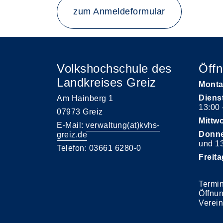
zum Anmeldeformular
Volkshochschule des
Öffn
Landkreises Greiz
Monta
Diens
Am Hainberg 1
13:00 
07973 Greiz
Mittw
E-Mail:
verwaltung(at)kvhs-
Donne
greiz.de
und 13
Telefon: 03661 6280-0
Freita
Termin
Öffnu
Verei