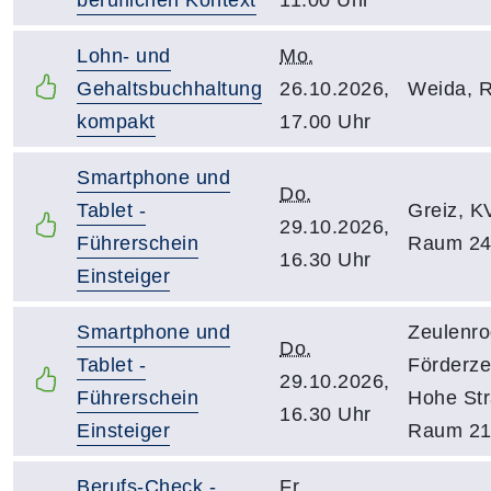
Lohn- und
Mo.
Gehaltsbuchhaltung
26.10.2026,
Weida, 
kompakt
17.00 Uhr
Smartphone und
Do.
Tablet -
Greiz, K
29.10.2026,
Führerschein
Raum 2
16.30 Uhr
Einsteiger
Smartphone und
Zeulenro
Do.
Tablet -
Förderz
29.10.2026,
Führerschein
Hohe Str
16.30 Uhr
Einsteiger
Raum 2
Berufs-Check -
Fr.