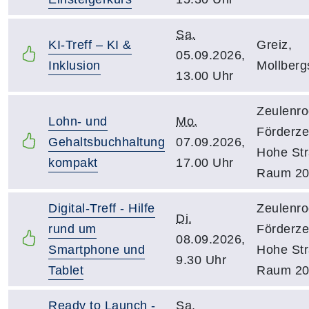
Sa.
KI-Treff – KI &
Greiz,
05.09.2026,
Inklusion
Mollberg
13.00 Uhr
Zeulenro
Lohn- und
Mo.
Förderz
Gehaltsbuchhaltung
07.09.2026,
Hohe Str
kompakt
17.00 Uhr
Raum 2
Digital-Treff - Hilfe
Zeulenro
Di.
rund um
Förderz
08.09.2026,
Smartphone und
Hohe Str
9.30 Uhr
Tablet
Raum 2
Ready to Launch -
Sa.