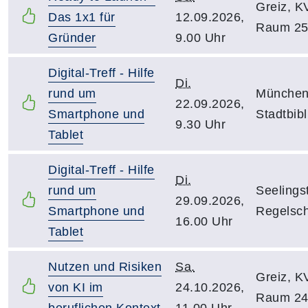
Greiz, K
Das 1x1 für
12.09.2026,
Raum 2
Gründer
9.00 Uhr
Digital-Treff - Hilfe
Di.
rund um
München
22.09.2026,
Smartphone und
Stadtbibl
9.30 Uhr
Tablet
Digital-Treff - Hilfe
Di.
rund um
Seelings
29.09.2026,
Smartphone und
Regelsch
16.00 Uhr
Tablet
Nutzen und Risiken
Sa.
Greiz, K
von KI im
24.10.2026,
Raum 2
beruflichen Kontext
11.00 Uhr