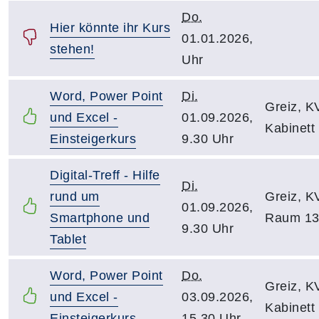
Do.
Hier könnte ihr Kurs
01.01.2026,
stehen!
Uhr
Word, Power Point
Di.
Greiz, 
und Excel -
01.09.2026,
Kabinett
Einsteigerkurs
9.30 Uhr
Digital-Treff - Hilfe
Di.
rund um
Greiz, K
01.09.2026,
Smartphone und
Raum 1
9.30 Uhr
Tablet
Word, Power Point
Do.
Greiz, 
und Excel -
03.09.2026,
Kabinett
Einsteigerkurs
15.30 Uhr