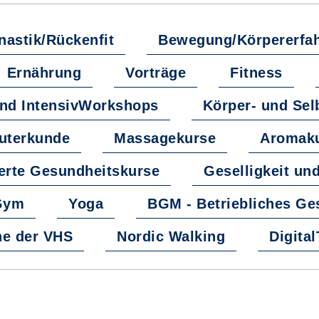
astik/Rückenfit
Bewegung/Körpererfa
Ernährung
Vorträge
Fitness
und IntensivWorkshops
Körper- und Sel
äuterkunde
Massagekurse
Aromaku
erte Gesundheitskurse
Geselligkeit und
Gym
Yoga
BGM - Betriebliches G
e der VHS
Nordic Walking
Digita