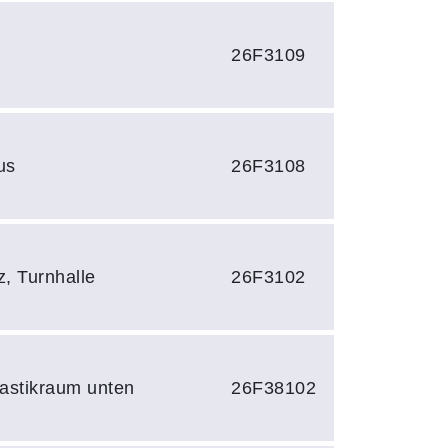
26F3109
us
26F3108
z, Turnhalle
26F3102
stikraum unten
26F38102