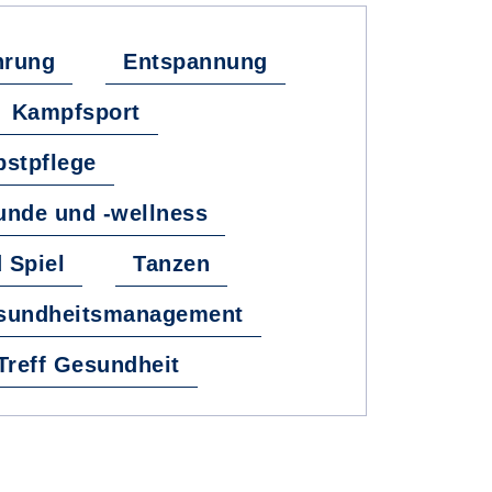
hrung
Entspannung
Kampfsport
bstpflege
nde und -wellness
 Spiel
Tanzen
esundheitsmanagement
lTreff Gesundheit