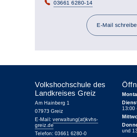
Telefon:
03661 6280-14
E-Mail schreib
Volkshochschule des
Öffn
Landkreises Greiz
Monta
Diens
Am Hainberg 1
13:00 
07973 Greiz
Mittw
E-Mail:
verwaltung(at)kvhs-
Donne
greiz.de
und 13
Telefon: 03661 6280-0