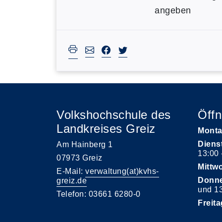
angeben
Volkshochschule des
Öffn
Landkreises Greiz
Monta
Diens
Am Hainberg 1
13:00 
07973 Greiz
Mittw
E-Mail:
verwaltung(at)kvhs-
Donne
greiz.de
und 13
Telefon: 03661 6280-0
Freita