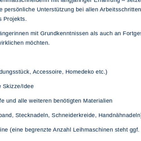
enmaßschneiderin mit langjähriger Erfahrung – setze
Sie persönliche Unterstützung bei allen Arbeitsschrit
s Projekts.
ängerinnen mit Grundkenntnissen als auch an Fortgesc
wirklichen möchten.
eidungsstück, Accessoire, Homedeko etc.)
e Skizze/Idee
e und alle weiteren benötigten Materialien
aßband, Stecknadeln, Schneiderkreide, Handnähnadeln
ne (eine begrenzte Anzahl Leihmaschinen steht ggf. 