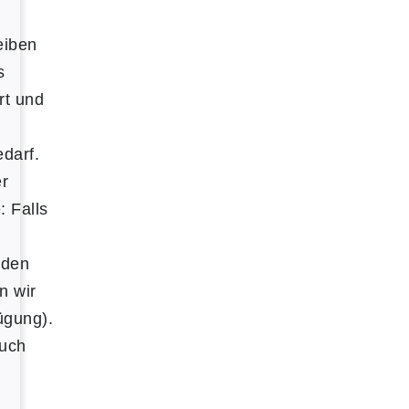
eiben
s
rt und
darf.
r
 Falls
oden
en wir
ügung).
buch