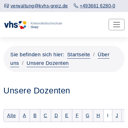
verwaltung@kvhs-greiz.de
+493661 6280-0
Sie befinden sich hier:
Startseite
Über
uns
Unsere Dozenten
Unsere Dozenten
Alle Dozenten auflisten
Nur Dozenten mit folgendem Anfangsbuchstaben 
Nur Dozenten mit folgendem Anfangsbuchsta
Nur Dozenten mit folgendem Anfangsbu
Nur Dozenten mit folgendem Anfan
Nur Dozenten mit folgendem 
Nur Dozenten mit folge
Nur Dozenten mit f
Nur Dozenten 
Es gibt k
Nur D
N
Alle
A
B
C
D
E
F
G
H
I
J