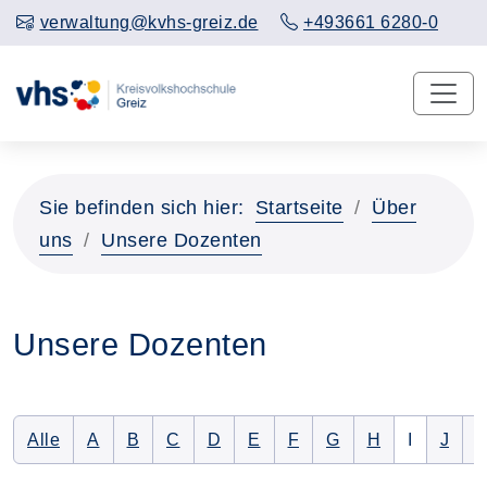
verwaltung@kvhs-greiz.de
+493661 6280-0
Sie befinden sich hier:
Startseite
Über
uns
Unsere Dozenten
Unsere Dozenten
Alle Dozenten auflisten
Nur Dozenten mit folgendem Anfangsbuchstaben 
Nur Dozenten mit folgendem Anfangsbuchsta
Nur Dozenten mit folgendem Anfangsbu
Nur Dozenten mit folgendem Anfan
Nur Dozenten mit folgendem 
Nur Dozenten mit folge
Nur Dozenten mit f
Nur Dozenten 
Es gibt k
Nur D
N
Alle
A
B
C
D
E
F
G
H
I
J